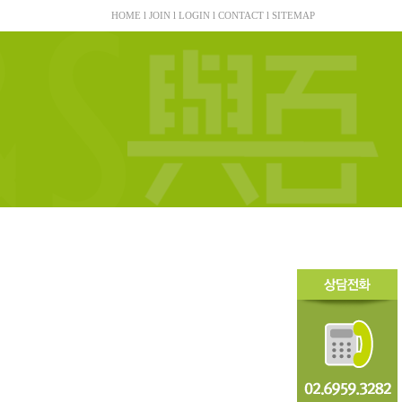
HOME
l
JOIN
l
LOGIN
l
CONTACT
l
SITEMAP