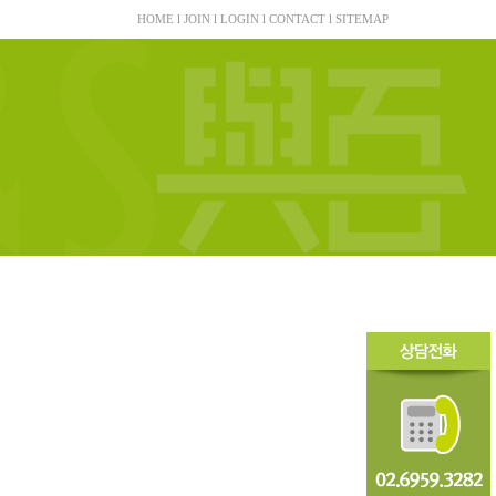
HOME
l
JOIN
l
LOGIN
l
CONTACT
l
SITEMAP