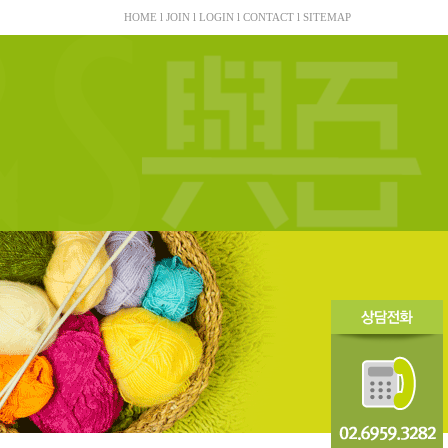
HOME
l
JOIN
l
LOGIN
l
CONTACT
l
SITEMAP