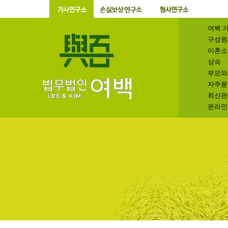
여백 
구성원
이혼소
상속
부모와
자주묻
최신판
온라인