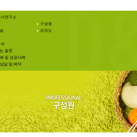
가사연구소
구성원
송
조직도
 자
는 질문
례 및 성공사례
상담 및 예약